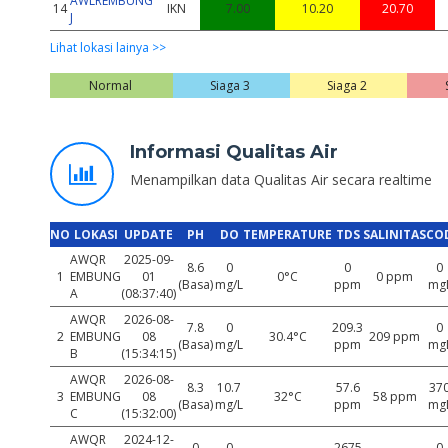
AWLREMBUNG
14
IKN
7.00
10.20
20.70
J
Lihat lokasi lainya >>
Normal
Siaga 3
Siaga 2
Informasi Qualitas Air
Menampilkan data Qualitas Air secara realtime
NO
LOKASI
UPDATE
PH
DO
TEMPERATURE
TDS
SALINITAS
CO
AWQR
2025-09-
8.6
0
0
0
1
EMBUNG
01
0°C
0 ppm
(Basa)
mg/L
ppm
mg
A
(08:37:40)
AWQR
2026-08-
7.8
0
209.3
0
2
EMBUNG
08
30.4°C
209 ppm
(Basa)
mg/L
ppm
mg
B
(15:34:15)
AWQR
2026-08-
8.3
10.7
57.6
37
3
EMBUNG
08
32°C
58 ppm
(Basa)
mg/L
ppm
mg
C
(15:32:00)
AWQR
2024-12-
0
0
2675
0