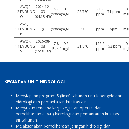
AWQR
2024-12-
6.7
0
71.2
0
12
EMBUNG
09
28.7°C
71 ppm
(Asam)
mg/L
ppm
mg
O
(04:13:45)
AWQR
13
EMBUNG
()
(Asam)
mg/L
°C
ppm
ppm
mg
P
AWQR
2026-08-
7.8
9.2
152.2
0
14
EMBUNG
08
31.8°C
152 ppm
(Basa)
mg/L
ppm
mg
S
(15:31:32)
KEGIATAN UNIT HIDROLOGI
Menyiapkan program 5 (lima) tahunan untuk pengelolaan
hidrologi dan pemantauan kualitas air;
Menyusun rencana kerja kegiatan operasi dan
pemeliharaan (O&P) hidrologi dan pemantauan kualitas
air tahunan;
Melaksanakan pemeliharaan jaringan hidrologi dan