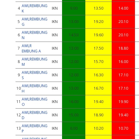
AWLREMBUNG
4
IKN
9.00
13.50
14.00
K
AWLREMBUNG
5
IKN
13.00
19.20
20.10
G
AWLREMBUNG
6
IKN
14.50
19.60
20.10
N
AWLR
7
IKN
13.00
17.50
18.80
EMBUNG A
AWLREMBUNG
8
IKN
12.00
15.70
16.00
M
AWLREMBUNG
9
IKN
12.00
16.30
17.10
S
AWLREMBUNG
10
IKN
13.00
16.70
17.10
H
AWLREMBUNG
11
IKN
16.00
19.40
19.90
O
AWLREMBUNG
12
IKN
15.00
18.90
19.40
D
AWLREMBUNG
13
IKN
6.00
10.20
10.70
P