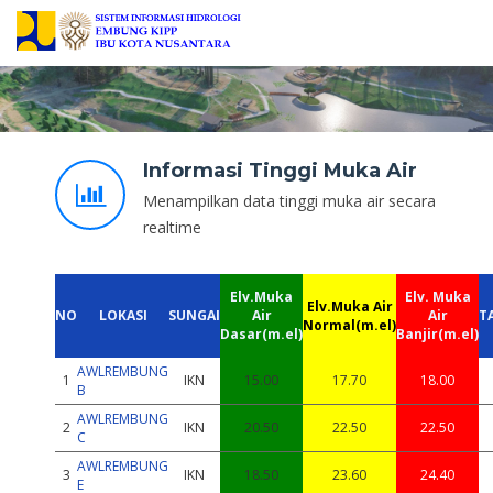
Informasi Tinggi Muka Air
Menampilkan data tinggi muka air secara
realtime
Elv.Muka
Elv. Muka
Elv.Muka Air
NO
LOKASI
SUNGAI
Air
Air
T
Normal(m.el)
Dasar(m.el)
Banjir(m.el)
AWLREMBUNG
1
IKN
15.00
17.70
18.00
B
AWLREMBUNG
2
IKN
20.50
22.50
22.50
C
AWLREMBUNG
3
IKN
18.50
23.60
24.40
E