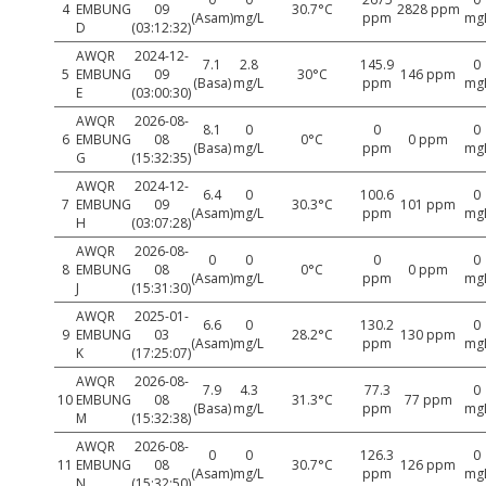
4
EMBUNG
09
30.7°C
2828 ppm
(Asam)
mg/L
ppm
mg
D
(03:12:32)
AWQR
2024-12-
7.1
2.8
145.9
0
5
EMBUNG
09
30°C
146 ppm
(Basa)
mg/L
ppm
mg
E
(03:00:30)
AWQR
2026-08-
8.1
0
0
0
6
EMBUNG
08
0°C
0 ppm
(Basa)
mg/L
ppm
mg
G
(15:32:35)
AWQR
2024-12-
6.4
0
100.6
0
7
EMBUNG
09
30.3°C
101 ppm
(Asam)
mg/L
ppm
mg
H
(03:07:28)
AWQR
2026-08-
0
0
0
0
8
EMBUNG
08
0°C
0 ppm
(Asam)
mg/L
ppm
mg
J
(15:31:30)
AWQR
2025-01-
6.6
0
130.2
0
9
EMBUNG
03
28.2°C
130 ppm
(Asam)
mg/L
ppm
mg
K
(17:25:07)
AWQR
2026-08-
7.9
4.3
77.3
0
10
EMBUNG
08
31.3°C
77 ppm
(Basa)
mg/L
ppm
mg
M
(15:32:38)
AWQR
2026-08-
0
0
126.3
0
11
EMBUNG
08
30.7°C
126 ppm
(Asam)
mg/L
ppm
mg
N
(15:32:50)